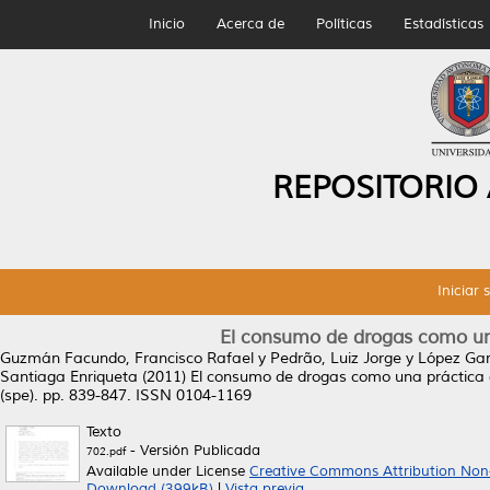
Inicio
Acerca de
Políticas
Estadísticas
REPOSITORIO
Iniciar 
El consumo de drogas como una 
Guzmán Facundo, Francisco Rafael
y
Pedrão, Luiz Jorge
y
López Gar
Santiaga Enriqueta
(2011)
El consumo de drogas como una práctica cu
(spe). pp. 839-847. ISSN 0104-1169
Texto
- Versión Publicada
702.pdf
Available under License
Creative Commons Attribution Non
Download (399kB)
|
Vista previa