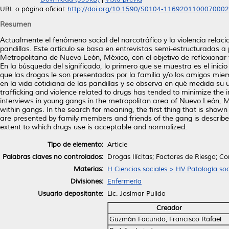
URL o página oficial:
http://doi.org/10.1590/S0104-116920110007000
Resumen
Actualmente el fenómeno social del narcotráfico y la violencia rela
pandillas. Este artículo se basa en entrevistas semi-estructuradas a
Metropolitana de Nuevo León, México, con el objetivo de reflexionar 
En la búsqueda del significado, lo primero que se muestra es el inic
que las drogas le son presentadas por la familia y/o los amigos miem
en la vida cotidiana de las pandillas y se observa en qué medida s
trafficking and violence related to drugs has tended to minimize the 
interviews in young gangs in the metropolitan area of Nuevo León, Me
within gangs. In the search for meaning, the first thing that is sh
are presented by family members and friends of the gang is describe
extent to which drugs use is acceptable and normalized.
Tipo de elemento:
Article
Palabras claves no controlados:
Drogas Ilícitas; Factores de Riesgo; 
Materias:
H Ciencias sociales > HV Patología soc
Divisiones:
Enfermería
Usuario depositante:
Lic. Josimar Pulido
Creador
Guzmán Facundo, Francisco Rafael