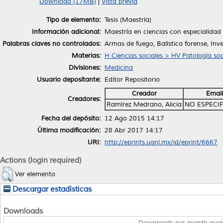
Download (17MB)
|
Vista previa
Tipo de elemento:
Tesis (Maestría)
Información adicional:
Maestría en ciencias con especialida
Palabras claves no controlados:
Armas de fuego, Balística forense, Inv
Materias:
H Ciencias sociales > HV Patología soc
Divisiones:
Medicina
Usuario depositante:
Editor Repositorio
Creador
Email
Creadores:
Ramírez Medrano, Alicia
NO ESPECI
Fecha del depósito:
12 Ago 2015 14:17
Última modificación:
28 Abr 2017 14:17
URI:
http://eprints.uanl.mx/id/eprint/6667
Actions (login required)
Ver elemento
Descargar estadísticas
Downloads
Downloads per month over