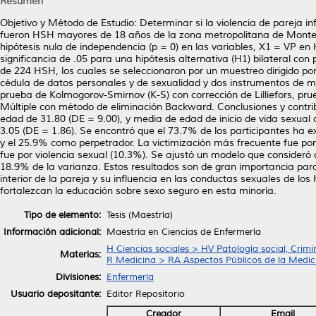
Resumen
Objetivo y Método de Estudio: Determinar si la violencia de pareja i
fueron HSH mayores de 18 años de la zona metropolitana de Monterr
hipótesis nula de independencia (p = 0) en las variables, X1 = VP en
significancia de .05 para una hipótesis alternativa (H1) bilateral co
de 224 HSH, los cuales se seleccionaron por un muestreo dirigido por e
cédula de datos personales y de sexualidad y dos instrumentos de med
prueba de Kolmogorov-Smirnov (K-S) con corrección de Lilliefors, pr
Múltiple con método de eliminación Backward. Conclusiones y contr
edad de 31.80 (DE = 9.00), y media de edad de inicio de vida sexual
3.05 (DE = 1.86). Se encontró que el 73.7% de los participantes ha 
y el 25.9% como perpetrador. La victimización más frecuente fue po
fue por violencia sexual (10.3%). Se ajustó un modelo que consideró do
18.9% de la varianza. Estos resultados son de gran importancia par
interior de la pareja y su influencia en las conductas sexuales de lo
fortalezcan la educación sobre sexo seguro en esta minoría.
Tipo de elemento:
Tesis (Maestría)
Información adicional:
Maestría en Ciencias de Enfermería
H Ciencias sociales > HV Patología social, Crimi
Materias:
R Medicina > RA Aspectos Públicos de la Medic
Divisiones:
Enfermería
Usuario depositante:
Editor Repositorio
Creador
Email