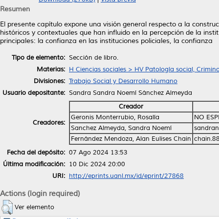
Resumen
El presente capítulo expone una visión general respecto a la constru
históricos y contextuales que han influido en la percepción de la insti
principales: la confianza en las instituciones policiales, la confianza
Tipo de elemento:
Sección de libro.
Materias:
H Ciencias sociales > HV Patología social, Crimin
Divisiones:
Trabajo Social y Desarrollo Humano
Usuario depositante:
Sandra Sandra Noemí Sánchez Almeyda
Creador
Geronis Monterrubio, Rosalía
NO ESP
Creadores:
Sanchez Almeyda, Sandra Noemí
sandran
Fernández Mendoza, Alan Eulises Chain
chain.8
Fecha del depósito:
07 Ago 2024 13:53
Última modificación:
10 Dic 2024 20:00
URI:
http://eprints.uanl.mx/id/eprint/27868
Actions (login required)
Ver elemento