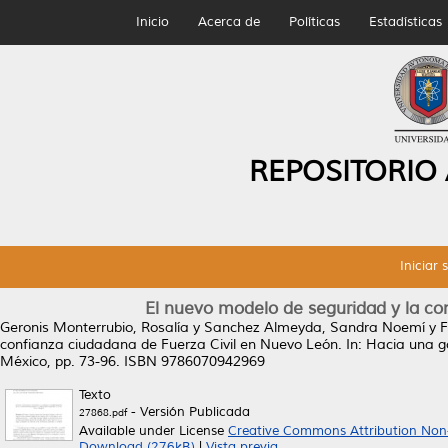
Inicio
Acerca de
Políticas
Estadísticas
REPOSITORIO
Iniciar 
El nuevo modelo de seguridad y la co
Geronis Monterrubio, Rosalía
y
Sanchez Almeyda, Sandra Noemí
y
F
confianza ciudadana de Fuerza Civil en Nuevo León.
In: Hacia una g
México, pp. 73-96. ISBN 9786070942969
Texto
- Versión Publicada
27868.pdf
Available under License
Creative Commons Attribution Non
Download (276kB)
|
Vista previa