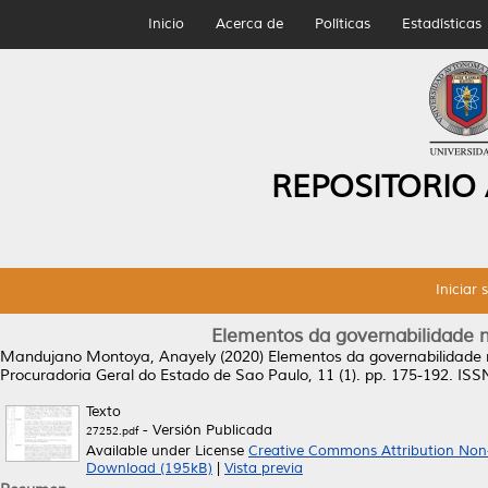
Inicio
Acerca de
Políticas
Estadísticas
REPOSITORIO
Iniciar 
Elementos da governabilidade n
Mandujano Montoya, Anayely
(2020)
Elementos da governabilidade 
Procuradoria Geral do Estado de Sao Paulo, 11 (1). pp. 175-192. IS
Texto
- Versión Publicada
27252.pdf
Available under License
Creative Commons Attribution Non
Download (195kB)
|
Vista previa