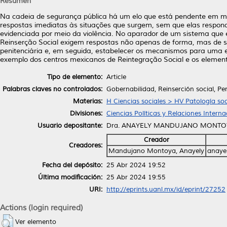
Resumen
Na cadeia de segurança pública há um elo que está pendente em mu
respostas imediatas às situações que surgem, sem que elas respond
evidenciada por meio da violência. No aparador de um sistema que 
Reinserção Social exigem respostas não apenas de forma, mas de su
penitenciária e, em seguida, estabelecer os mecanismos para uma ef
exemplo dos centros mexicanos de Reintegração Social e os elemen
Tipo de elemento:
Article
Palabras claves no controlados:
Gobernabilidad, Reinserción social, Pen
Materias:
H Ciencias sociales > HV Patología soc
Divisiones:
Ciencias Políticas y Relaciones Interna
Usuario depositante:
Dra. ANAYELY MANDUJANO MONTO
Creador
Creadores:
Mandujano Montoya, Anayely
anaye
Fecha del depósito:
25 Abr 2024 19:52
Última modificación:
25 Abr 2024 19:55
URI:
http://eprints.uanl.mx/id/eprint/27252
Actions (login required)
Ver elemento