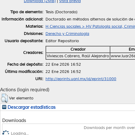
Download (2MB)
|
Vista previa
Tipo de elemento:
Tesis (Doctorado)
Información adicional:
Doctorado en métodos alternos de solución de c
Materias:
H Ciencias sociales > HV Patología social, Crimi
Divisiones:
Derecho y Criminología
Usuario depositante:
Editor Repositorio
Creador
Ema
Creadores:
Viviescas Cabrera, Raúl Alejandro
www.luar26
Fecha del depósito:
22 Ene 2026 16:52
Última modificación:
22 Ene 2026 16:52
URI:
http://eprints.uanl.mx/id/eprint/31000
Actions (login required)
Ver elemento
Descargar estadísticas
Downloads
Downloads per month over
Loading...