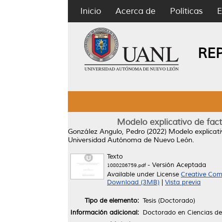
Inicio
Acerca de
Políticas
E
RE
Modelo explicativo de fact
González Angulo, Pedro
(2022)
Modelo explicati
Universidad Autónoma de Nuevo León.
Texto
- Versión Aceptada
1080286759.pdf
Available under License
Creative Com
Download (3MB)
|
Vista previa
Tipo de elemento:
Tesis (Doctorado)
Información adicional:
Doctorado en Ciencias de