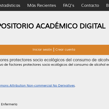
stadísticas
Más Recientes
FAQ's
Contacto
B
POSITORIO ACADÉMICO DIGITAL
Iniciar sesión
Crear cuenta
ores protectores socio ecológicos del consumo de alcoho
vo de factores protectores socio ecológicos del consumo de alcohol en
mons Attribution Non-commercial No Derivatives
.
 Enfermería