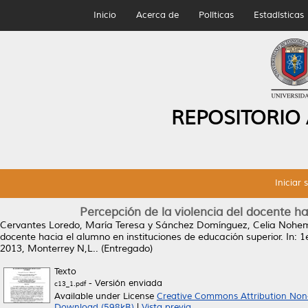
Inicio
Acerca de
Políticas
Estadísticas
REPOSITORIO
Iniciar 
Percepción de la violencia del docente ha
Cervantes Loredo, María Teresa
y
Sánchez Domínguez, Celia Nohe
docente hacia el alumno en instituciones de educación superior.
In: 1
2013, Monterrey N,L.. (Entregado)
Texto
- Versión enviada
c13_1.pdf
Available under License
Creative Commons Attribution Non
Download (598kB)
|
Vista previa