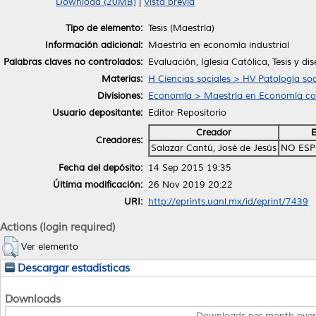
Download (20MB)
|
Vista previa
Tipo de elemento:
Tesis (Maestría)
Información adicional:
Maestría en economía industrial
Palabras claves no controlados:
Evaluación, Iglesia Católica, Tesis y d
Materias:
H Ciencias sociales > HV Patología soc
Divisiones:
Economía > Maestría en Economía con
Usuario depositante:
Editor Repositorio
Creador
E
Creadores:
Salazar Cantú, José de Jesús
NO ESP
Fecha del depósito:
14 Sep 2015 19:35
Última modificación:
26 Nov 2019 20:22
URI:
http://eprints.uanl.mx/id/eprint/7439
Actions (login required)
Ver elemento
Descargar estadísticas
Downloads
Downloads per month over