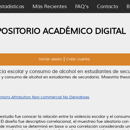
stadísticas
Más Recientes
FAQ's
Contacto
B
POSITORIO ACADÉMICO DIGITAL
Iniciar sesión
Crear cuenta
cia escolar y consumo de alcohol en estudiantes de sec
r y consumo de alcohol en estudiantes de secundaria.
Maestría thesi
mons Attribution Non-commercial No Derivatives
.
 estudio fue conocer la relación entre la violencia escolar y el consu
 diseño fue descriptivo correlacional, el muestreo fue aleatorio con
de muestra se determinó en base a una correlación considerando un