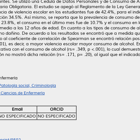
ntes. Se utilizó una Cedula de Datos Personales y de Consumo de Alc
ria Obligatoria. El estudio se apegó al Reglamento de la Ley Genera
ncia de violencia escolar en los estudiantes fue de 42.4%, para el ind
ión 34.5%. Así mismo, se reporta que la prevalencia de consumo de a
 23.8%, el consumo en el último mes fue de 10.7% y el consumo en lo
medio a los 12 años de edad. En cuanto a los tipos de consumo de a
dañino. De acuerdo a los resultados se encontró que a medida que
l coeficiente de correlación de Spearman se encontró relación positiv
01), es decir, a mayor violencia escolar mayor consumo de alcohol. En
ficativa con el consumo de alcohol (rs= .349, p <.001), lo cual demu
ón no mostró dicha relación (rs= .171, p= .20), al igual que el indica
nfermería
Patología social, Criminología
 Ciencias de Enfermería
Email
ORCID
NO ESPECIFICADO
NO ESPECIFICADO
eprint/9502