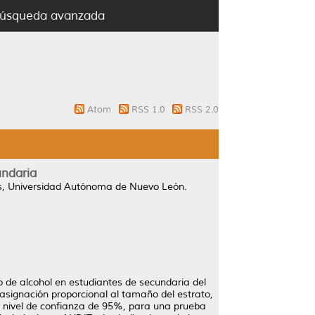
úsqueda avanzada
Atom
RSS 1.0
RSS 2.0
undaria
s, Universidad Autónoma de Nuevo León.
mo de alcohol en estudiantes de secundaria del
 asignación proporcional al tamaño del estrato,
 nivel de confianza de 95%, para una prueba