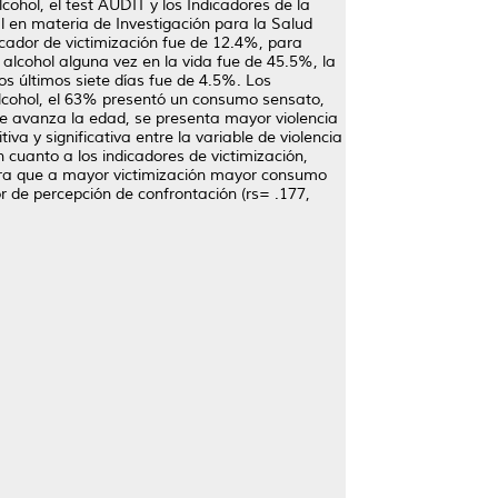
ohol, el test AUDIT y los Indicadores de la
l en materia de Investigación para la Salud
icador de victimización fue de 12.4%, para
lcohol alguna vez en la vida fue de 45.5%, la
s últimos siete días fue de 4.5%. Los
lcohol, el 63% presentó un consumo sensato,
 avanza la edad, se presenta mayor violencia
a y significativa entre la variable de violencia
 cuanto a los indicadores de victimización,
estra que a mayor victimización mayor consumo
dor de percepción de confrontación (rs= .177,