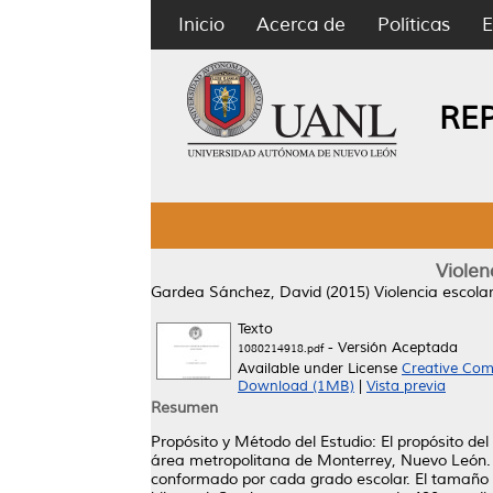
Inicio
Acerca de
Políticas
E
RE
Violen
Gardea Sánchez, David
(2015)
Violencia escola
Texto
- Versión Aceptada
1080214918.pdf
Available under License
Creative Com
Download (1MB)
|
Vista previa
Resumen
Propósito y Método del Estudio: El propósito del
área metropolitana de Monterrey, Nuevo León. El
conformado por cada grado escolar. El tamaño 