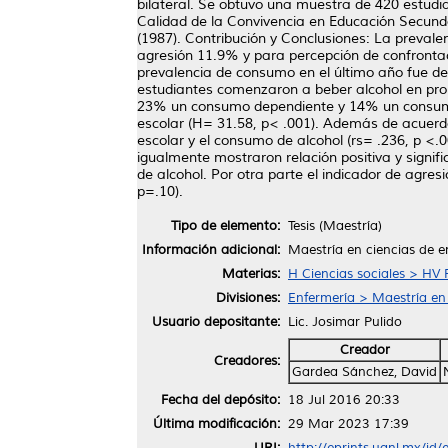
bilateral. Se obtuvo una muestra de 420 estudia
Calidad de la Convivencia en Educación Secunda
(1987). Contribución y Conclusiones: La prevale
agresión 11.9% y para percepción de confrontac
prevalencia de consumo en el último año fue de
estudiantes comenzaron a beber alcohol en pro
23% un consumo dependiente y 14% un consumo 
escolar (H= 31.58, p< .001). Además de acuerdo a
escolar y el consumo de alcohol (rs= .236, p <.0
igualmente mostraron relación positiva y signi
de alcohol. Por otra parte el indicador de agresi
p=.10).
Tipo de elemento:
Tesis (Maestría)
Información adicional:
Maestría en ciencias de e
Materias:
H Ciencias sociales > HV 
Divisiones:
Enfermería > Maestría en
Usuario depositante:
Lic. Josimar Pulido
Creador
Creadores:
Gardea Sánchez, David
Fecha del depósito:
18 Jul 2016 20:33
Última modificación:
29 Mar 2023 17:39
URI:
http://eprints.uanl.mx/id/