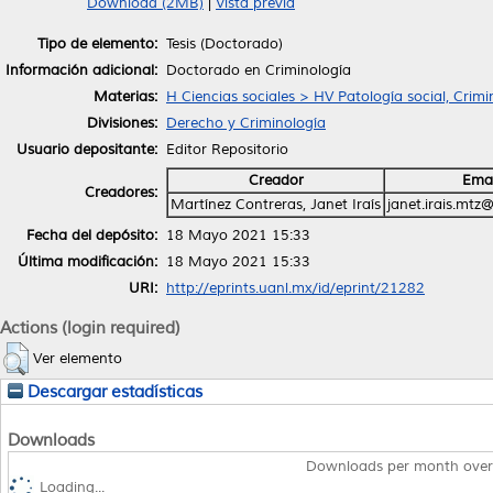
Download (2MB)
|
Vista previa
Tipo de elemento:
Tesis (Doctorado)
Información adicional:
Doctorado en Criminología
Materias:
H Ciencias sociales > HV Patología social, Crimi
Divisiones:
Derecho y Criminología
Usuario depositante:
Editor Repositorio
Creador
Emai
Creadores:
Martínez Contreras, Janet Iraís
janet.irais.mtz
Fecha del depósito:
18 Mayo 2021 15:33
Última modificación:
18 Mayo 2021 15:33
URI:
http://eprints.uanl.mx/id/eprint/21282
Actions (login required)
Ver elemento
Descargar estadísticas
Downloads
Downloads per month over
Loading...