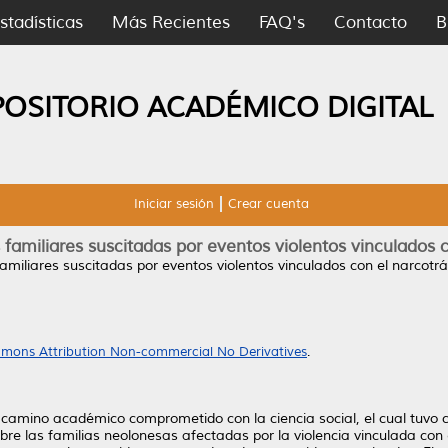
stadísticas
Más Recientes
FAQ's
Contacto
B
POSITORIO ACADÉMICO DIGITAL
Iniciar sesión
Crear cuenta
familiares suscitadas por eventos violentos vinculados c
miliares suscitadas por eventos violentos vinculados con el narcotrá
mons Attribution Non-commercial No Derivatives
.
un camino académico comprometido con la ciencia social, el cual tuvo
bre las familias neolonesas afectadas por la violencia vinculada con 