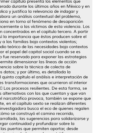
rimer capítulo presenta los elementos que
ferado durante los últimos años en México y en
ica y justifica la relevancia de indagar y
abora un análisis contextual del problema,
exiona en torno al fenómeno de desaparición
cerniente a las víctimas de esta violencia. Los
 concentrados en el capítulo tercero. A partir
así la importancia que éstos producen sobre el
a las familias bajo contextos violentos;
tudio teórico de las necesidades bajo contextos
ar el papel del capital social cuando se es
rto fue reservado para exponer las estrategias
rmite dimensionar las líneas de acción
nencia sobre la técnica de colecta de
os datos; y por último, es detallada la
 quinto capítulo el análisis e interpretación de
es transformaciones que ocurrieron al interior
  Los procesos resilientes. De esta forma, se
s alternativas con las que cuentan y que van
n el narcotráfico provoca, también se expone que
 en el capítulo sexto se realizan diferentes
a investigadora busca el eco de quienes regalen
cómo se construyó el camino recorrido,
arrollada, las sugerencias para solidarizarse y
orgar continuidad y profundizar sobre la
 las puertas que permiten aportar, desde