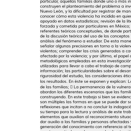
particular, aquellas familias donde uno o más 
construyen el planteamiento del problema a inv
Nuevo León, y la dificultad por registrar de mane
conocer cómo esta violencia ha incidido en quie
apoyado en datos estadísticos; revisión de la l
forzada y cometida por particulares en México; y
referentes teóricos conceptuales, de donde part
de la discusión teórica del uso de los conceptos
análisis del fenómeno a estudiar. De esta maner
señalar algunas precisiones en torno a la violenc
violentos; comprender las crisis generadas a cau
afectado por la violencia; y por último, el pape
metodológicas empleadas en esta investigación
utilizadas para llevar a cabo el trabajo de camp
información; las particularidades sobre el desarr
rigurosidad del estudio, las consideraciones ética
los resultados. En éste se exponen y explican: L
de las familias;  La permanencia de la vulnerab
abordan los diferentes escenarios que las fami
construyendo. En este trabajo si bien se eviden
son múltiples las formas en que se puede dar so
reflexiones que incitan a no concluir la indaga
su tiempo para la lectura y análisis de este tr
elementos que auxilian al reconocimiento situado
dar auxilio a las familias y personas afectadas 
generación del conocimiento con referencia al t