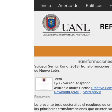
Inicio
Acerca de
Políticas
E
RE
Transformaciones 
Salazar Serna, Karla
(2018)
Transformaciones fa
de Nuevo León.
Texto
- Versión Aceptada
3.pdf
Available under License
Creative Com
Download (2MB)
|
Vista previa
Resumen
La presente tesis doctoral es el resultado de 
las principales transformaciones que ocurren so