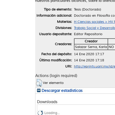
nuestros particulares alcances, sobre la atenci
Tipo de elemento:
Tesis (Doctorado)
Información adicional:
Doctorado en Filosofía co
Materias:
H Ciencias sociales > HV 
Divisiones:
Trabajo Social y Desarro
Usuario depositante:
Editor Repositorio
Creador
Creadores:
Salazar Serna, Karla
NO 
Fecha del depósito:
14 Ene 2020 17:17
Última modificación:
14 Ene 2020 17:18
URI:
http://eprints.uanl.mx/id
Actions (login required)
Ver elemento
Descargar estadísticas
Downloads
Loading...