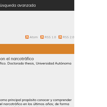
úsqueda avanzada
Atom
RSS 1.0
RSS 2.0
on el narcotráfico
fico.
Doctorado thesis, Universidad Autónoma
 como principal propósito conocer y comprender
el narcotráfico en los últimos años; de forma