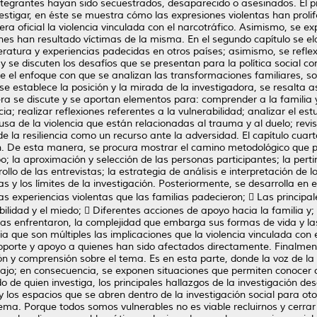
integrantes hayan sido secuestrados, desaparecido o asesinados. El p
estigar, en éste se muestra cómo las expresiones violentas han proli
ra oficial la violencia vinculada con el narcotráfico. Asimismo, se expl
nes han resultado víctimas de la misma. En el segundo capítulo se el
iteratura y experiencias padecidas en otros países; asimismo, se refl
 se discuten los desafíos que se presentan para la política social con
e el enfoque con que se analizan las transformaciones familiares, son
 se establece la posición y la mirada de la investigadora, se resalta 
a se discute y se aportan elementos para: comprender a la familia y 
ia; realizar reflexiones referentes a la vulnerabilidad; analizar el es
sa de la violencia que están relacionadas al trauma y al duelo; revis
l de la resiliencia como un recurso ante la adversidad. El capítulo cua
. De esta manera, se procura mostrar el camino metodológico que pe
o; la aproximación y selección de las personas participantes; la perti
ollo de las entrevistas; la estrategia de análisis e interpretación de l
s y los límites de la investigación. Posteriormente, se desarrolla en el
as experiencias violentas que las familias padecieron;  Las principal
ilidad y el miedo;  Diferentes acciones de apoyo hacia la familia y;
lias enfrentaron, la complejidad que embarga sus formas de vida y la
cia que son múltiples las implicaciones que la violencia vinculada co
porte y apoyo a quienes han sido afectados directamente. Finalmente,
ción y comprensión sobre el tema. Es en esta parte, donde la voz de l
abajo; en consecuencia, se exponen situaciones que permiten conocer 
 de quien investiga, los principales hallazgos de la investigación des
y los espacios que se abren dentro de la investigación social para ot
ema. Porque todos somos vulnerables no es viable recluirnos y cerrar