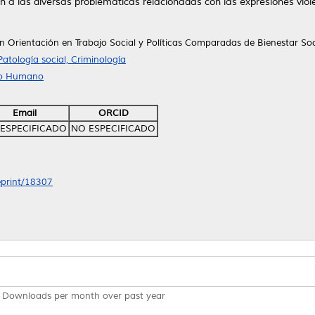
ón a las diversas problemáticas relacionadas con las expresiones viol
n Orientación en Trabajo Social y Políticas Comparadas de Bienestar Soc
Patología social, Criminología
llo Humano
Email
ORCID
ESPECIFICADO
NO ESPECIFICADO
/eprint/18307
Downloads per month over past year