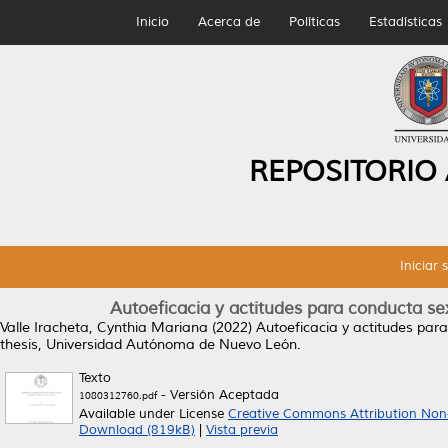
Inicio
Acerca de
Políticas
Estadísticas
REPOSITORIO
Iniciar 
Autoeficacia y actitudes para conducta 
Valle Iracheta, Cynthia Mariana
(2022)
Autoeficacia y actitudes pa
thesis, Universidad Autónoma de Nuevo León.
Texto
- Versión Aceptada
1080312760.pdf
Available under License
Creative Commons Attribution Non
Download (819kB)
|
Vista previa