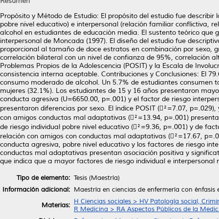
Resumen
Propósito y Método de Estudio: El propósito del estudio fue describir l
pobre nivel educativo) e interpersonal (relación familiar conflictiv
alcohol en estudiantes de educación media. El sustento teórico que gu
interpersonal de Moncada (1997). El diseño del estudio fue descriptiv
proporcional al tamaño de doce estratos en combinación por sexo, g
correlación bilateral con un nivel de confianza de 95%, correlación al
Problemas Propios de la Adolescencia (POSIT) y la Escala de Involu
consistencia interna aceptable. Contribuciones y Conclusiones: El 7
consumo moderado de alcohol. Un 5.7% de estudiantes consumen tab
mujeres (32.1%). Los estudiantes de 15 y 16 años presentaron mayor 
conducta agresiva (U=6650.00, p=.001) y el factor de riesgo interp
presentaron diferencias por sexo. El índice POSIT (²=7.07, p=.029), y
con amigos conductas mal adaptativas (²=13.94, p=.001) presentaron
de riesgo individual pobre nivel educativo (²=9.36, p=.001) y de fact
relación con amigos con conductas mal adaptativas (²=17.67, p=.001
conducta agresiva, pobre nivel educativo y los factores de riesgo inte
conductas mal adaptativas presentan asociación positiva y significa
que indica que a mayor factores de riesgo individual e interpersona
Tipo de elemento:
Tesis (Maestría)
Información adicional:
Maestría en ciencias de enfermería con énfasis
H Ciencias sociales > HV Patología social, Crimi
Materias:
R Medicina > RA Aspectos Públicos de la Medic