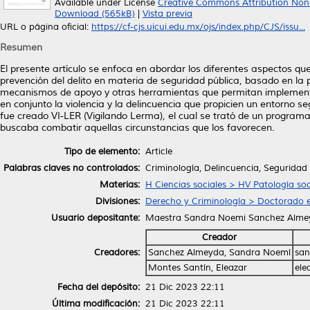
Available under License
Creative Commons Attribution Non
Download (565kB)
|
Vista previa
URL o página oficial:
https://cf-cjs.uicui.edu.mx/ojs/index.php/CJS/issu...
Resumen
El presente artículo se enfoca en abordar los diferentes aspectos qu
prevención del delito en materia de seguridad pública, basado en la 
mecanismos de apoyo y otras herramientas que permitan implement
en conjunto la violencia y la delincuencia que propicien un entorno 
fue creado VI-LER (Vigilando Lerma), el cual se trató de un program
buscaba combatir aquellas circunstancias que los favorecen.
Tipo de elemento:
Article
Palabras claves no controlados:
Criminología, Delincuencia, Seguridad 
Materias:
H Ciencias sociales > HV Patología soc
Divisiones:
Derecho y Criminología > Doctorado e
Usuario depositante:
Maestra Sandra Noemi Sanchez Alme
Creador
Creadores:
Sanchez Almeyda, Sandra Noemí
san
Montes Santín, Eleazar
ele
Fecha del depósito:
21 Dic 2023 22:11
Última modificación:
21 Dic 2023 22:11