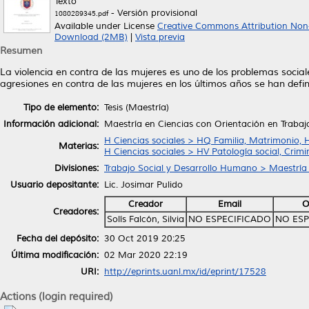
Texto
- Versión provisional
1080289345.pdf
Available under License
Creative Commons Attribution Non
Download (2MB)
|
Vista previa
Resumen
La violencia en contra de las mujeres es uno de los problemas socia
agresiones en contra de las mujeres en los últimos años se han defi
Tipo de elemento:
Tesis (Maestría)
Información adicional:
Maestría en Ciencias con Orientación en Trabaj
H Ciencias sociales > HQ Familia, Matrimonio, 
Materias:
H Ciencias sociales > HV Patología social, Crimi
Divisiones:
Trabajo Social y Desarrollo Humano > Maestría 
Usuario depositante:
Lic. Josimar Pulido
Creador
Email
O
Creadores:
Solís Falcón, Silvia
NO ESPECIFICADO
NO ESP
Fecha del depósito:
30 Oct 2019 20:25
Última modificación:
02 Mar 2020 22:19
URI:
http://eprints.uanl.mx/id/eprint/17528
Actions (login required)