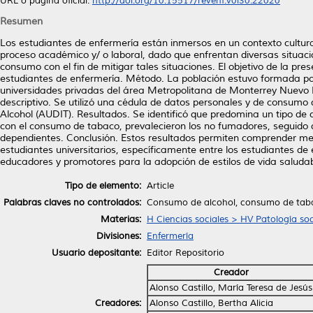
URL o página oficial:
http://doi.org/10.15517/revenf.v0i30.22020
Resumen
Los estudiantes de enfermería están inmersos en un contexto cultur
proceso académico y/ o laboral, dado que enfrentan diversas situaci
consumo con el fin de mitigar tales situaciones. El objetivo de la pr
estudiantes de enfermería. Método. La población estuvo formada po
universidades privadas del área Metropolitana de Monterrey Nuevo Le
descriptivo. Se utilizó una cédula de datos personales y de consumo 
Alcohol (AUDIT). Resultados. Se identificó que predomina un tipo de
con el consumo de tabaco, prevalecieron los no fumadores, seguido d
dependientes. Conclusión. Estos resultados permiten comprender mej
estudiantes universitarios, específicamente entre los estudiantes d
educadores y promotores para la adopción de estilos de vida saludab
Tipo de elemento:
Article
Palabras claves no controlados:
Consumo de alcohol, consumo de taba
Materias:
H Ciencias sociales > HV Patología soc
Divisiones:
Enfermería
Usuario depositante:
Editor Repositorio
Creador
Alonso Castillo, María Teresa de Jesús
Creadores:
Alonso Castillo, Bertha Alicia