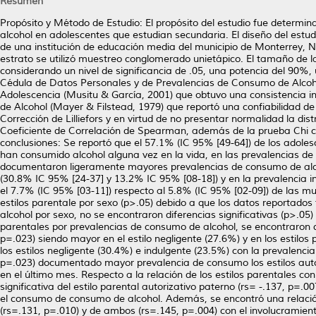
Resumen
Propósito y Método de Estudio: El propósito del estudio fue determina
alcohol en adolescentes que estudian secundaria. El diseño del estud
de una institución de educación media del municipio de Monterrey, N.
estrato se utilizó muestreo conglomerado unietápico. El tamaño de la
considerando un nivel de significancia de .05, una potencia del 90%
Cédula de Datos Personales y de Prevalencias de Consumo de Alcohol 
Adolescencia (Musitu & García, 2001) que obtuvo una consistencia i
de Alcohol (Mayer & Filstead, 1979) que reportó una confiabilidad de
Corrección de Lilliefors y en virtud de no presentar normalidad la di
Coeficiente de Correlación de Spearman, además de la prueba Chi cu
conclusiones: Se reportó que el 57.1% (IC 95% [49-64]) de los adole
han consumido alcohol alguna vez en la vida, en las prevalencias de
documentaron ligeramente mayores prevalencias de consumo de alco
(30.8% IC 95% [24-37] y 13.2% IC 95% [08-18]) y en la prevalencia
el 7.7% (IC 95% [03-11]) respecto al 5.8% (IC 95% [02-09]) de las muj
estilos parentale por sexo (p>.05) debido a que los datos reportad
alcohol por sexo, no se encontraron diferencias significativas (p>.05
parentales por prevalencias de consumo de alcohol, se encontraron di
p=.023) siendo mayor en el estilo negligente (27.6%) y en los estil
los estilos negligente (30.4%) e indulgente (23.5%) con la prevalenci
p=.023) documentado mayor prevalencia de consumo los estilos autor
en el último mes. Respecto a la relación de los estilos parentales co
significativa del estilo parental autorizativo paterno (rs= -.137, p=.
el consumo de consumo de alcohol. Además, se encontró una relación p
(rs=.131, p=.010) y de ambos (rs=.145, p=.004) con el involucramien