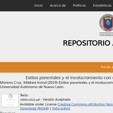
Inicio
Acerca de
Políticas
Estadísticas
REPOSITORIO
Iniciar 
Estilos parentales y el involucramiento co
Moreno Cruz, Mildred Astrid
(2019)
Estilos parentales y el involucr
Universidad Autónoma de Nuevo León.
Texto
- Versión Aceptada
1080314328.pdf
Available under License
Creative Commons Attribution Non
Download (942kB)
|
Vista previa