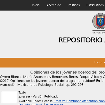
Inicio
Acerca de
Políticas
Estadísticas
REPOSITORIO
Iniciar 
Opiniones de los jóvenes acerca del pr
Olvera Blanco, María Antonieta
y
Benavides Torres, Raquel Alicia
y
G
(2012)
Opiniones de los jóvenes acerca del programa ¡cuídate! En la
Asociación Mexicana de Psicología Social, pp. 292-296.
Texto
- Versión Publicada
29518.pdf
Available under License
Creative Commons Attribution Non
Download (4MB)
|
Vista previa