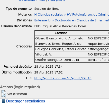
Tipo de elemento:
Sección de libro.
Materias:
H Ciencias sociales > HV Patología social, Crimin
Divisiones:
Enfermería > Doctorado en Ciencias de Enfermer
Usuario depositante:
PhD Raquel Alicia Benavdes Torres
Creador
Olvera Blanco, María Antonieta
NO ESPECIF
Benavides Torres, Raquel Alicia
raquel.benav
Creadores:
Gallegos Cabriales, Esther Carlota
esther.galleg
Villaruel, A.
NO ESPECIF
Onofre Rodríguez, Dora Julia
dora.onofrer
Fecha del depósito:
28 Abr 2025 17:34
Última modificación:
28 Abr 2025 17:52
URI:
http://eprints.uanl.mx/id/eprint/29518
Actions (login required)
Ver elemento
Descargar estadísticas