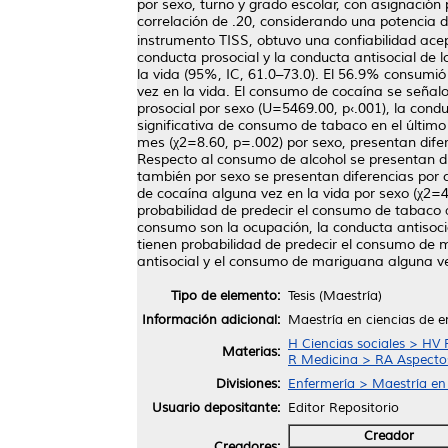
por sexo, turno y grado escolar, con asignación
correlación de .20, considerando una potencia 
instrumento TISS, obtuvo una confiabilidad acepta
conducta prosocial y la conducta antisocial de 
la vida (95%, IC, 61.0–73.0). El 56.9% consumi
vez en la vida. El consumo de cocaína se señalo 
prosocial por sexo (U=5469.00, p‹.001), la condu
significativa de consumo de tabaco en el último
mes (χ2=8.60, p=.002) por sexo, presentan dife
Respecto al consumo de alcohol se presentan dif
también por sexo se presentan diferencias por 
de cocaína alguna vez en la vida por sexo (χ2=4
probabilidad de predecir el consumo de tabaco a
consumo son la ocupación, la conducta antisoci
tienen probabilidad de predecir el consumo de m
antisocial y el consumo de mariguana alguna ve
Tipo de elemento:
Tesis (Maestría)
Información adicional:
Maestría en ciencias de e
H Ciencias sociales > HV 
Materias:
R Medicina > RA Aspectos
Divisiones:
Enfermería > Maestría en
Usuario depositante:
Editor Repositorio
Creador
Creadores: