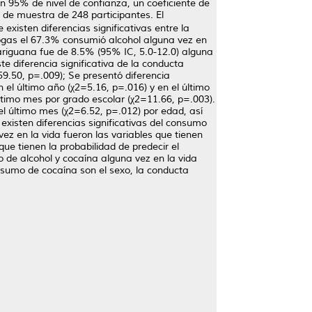
n 95% de nivel de confianza, un coeficiente de
 de muestra de 248 participantes. El
 existen diferencias significativas entre la
drogas el 67.3% consumió alcohol alguna vez en
ariguana fue de 8.5% (95% IC, 5.0-12.0) alguna
e diferencia significativa de la conducta
59.50, p=.009); Se presentó diferencia
 el último año (χ2=5.16, p=.016) y en el último
ltimo mes por grado escolar (χ2=11.66, p=.003).
el último mes (χ2=6.52, p=.012) por edad, así
xisten diferencias significativas del consumo
ez en la vida fueron las variables que tienen
ue tienen la probabilidad de predecir el
 de alcohol y cocaína alguna vez en la vida
onsumo de cocaína son el sexo, la conducta