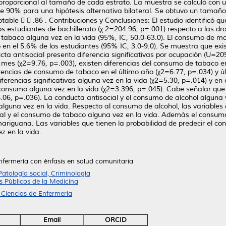
 proporcional al tamaño de cada estrato. La muestra se calculó con u
de 90% para una hipótesis alternativa bilateral. Se obtuvo un tamaño
ble   .86 . Contribuciones y Conclusiones: El estudio identificó que
los estudiantes de bachillerato (χ 2=204.96, p=.001) respecto a las 
ó tabaco alguna vez en la vida (95%, IC, 50.0-63.0). El consumo de m
en el 5.6% de los estudiantes (95% IC, 3.0-9.0). Se muestra que exist
cta antisocial presento diferencia significativas por ocupación (U=20
 mes (χ2=9.76, p=.003), existen diferencias del consumo de tabaco en
rencias de consumo de tabaco en el último año (χ2=6.77, p=.034) y ú
erencias significativas alguna vez en la vida (χ2=5.30, p=.014) y en 
consumo alguna vez en la vida (χ2=3.396, p=.045). Cabe señalar que e
.06, p=.036). La conducta antisocial y el consumo de alcohol alguna v
lguna vez en la vida. Respecto al consumo de alcohol, las variables q
al y el consumo de tabaco alguna vez en la vida. Además el consumo
ariguana. Las variables que tienen la probabilidad de predecir el c
z en la vida.
nfermería con énfasis en salud comunitaria
Patología social, Criminología
 Públicos de la Medicina
 Ciencias de Enfermería
Email
ORCID