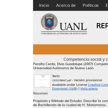
Inicio
Acerca de
Políticas
E
RE
Competencia social y 
Peralta Cerda, Elvia Guadalupe
(2007)
Competen
Universidad Autónoma de Nuevo León.
Texto
- Versión provisional
1020159947.pdf
Available under License
Creative Com
Download (1MB)
|
Vista previa
Resumen
Propósito y Método del Estudio: Describir la co
de Bachillerato de la ciudad de H. Matamoros, Ta