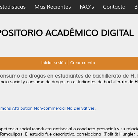
stadísticas
Más Recientes
FAQ's
Contacto
B
POSITORIO ACADÉMICO DIGITAL
Iniciar sesión
Crear cuenta
consumo de drogas en estudiantes de bachillerato de H
cia social y consumo de drogas en estudiantes de bachillerato de
mons Attribution Non-commercial No Derivatives
.
mpetencia social (conducta antisocial o conducta prosocial) y su rela
maulipas. El estudio fue descriptivo, correlacional (Polit & Hungler, 