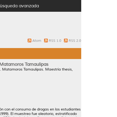
úsqueda avanzada
Atom
RSS 1.0
RSS 2.0
. Matamoros Tamaulipas
 H. Matamoros Tamaulipas.
Maestría thesis,
ción con el consumo de drogas en los estudiantes
1999). El muestreo fue aleatorio, estratificado