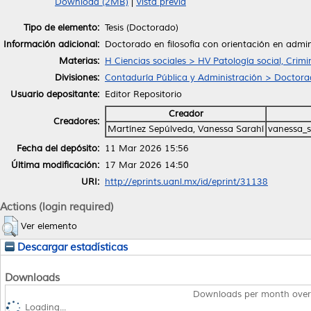
Download (2MB)
|
Vista previa
Tipo de elemento:
Tesis (Doctorado)
Información adicional:
Doctorado en filosofía con orientación en admin
Materias:
H Ciencias sociales > HV Patología social, Crimi
Divisiones:
Contaduría Pública y Administración > Doctorad
Usuario depositante:
Editor Repositorio
Creador
Creadores:
Martínez Sepúlveda, Vanessa Sarahí
vanessa_
Fecha del depósito:
11 Mar 2026 15:56
Última modificación:
17 Mar 2026 14:50
URI:
http://eprints.uanl.mx/id/eprint/31138
Actions (login required)
Ver elemento
Descargar estadísticas
Downloads
Downloads per month over
Loading...