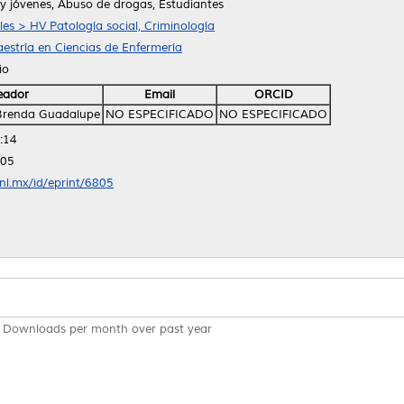
y jóvenes, Abuso de drogas, Estudiantes
les > HV Patología social, Criminología
estría en Ciencias de Enfermería
io
eador
Email
ORCID
, Brenda Guadalupe
NO ESPECIFICADO
NO ESPECIFICADO
:14
:05
anl.mx/id/eprint/6805
Downloads per month over past year