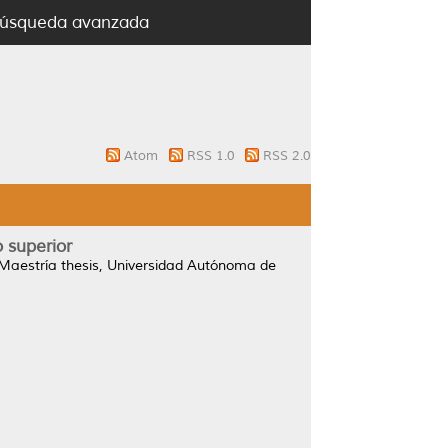
úsqueda avanzada
Atom
RSS 1.0
RSS 2.0
o superior
Maestría thesis, Universidad Autónoma de