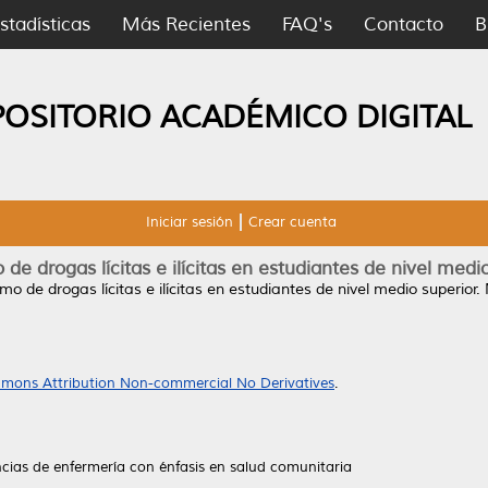
stadísticas
Más Recientes
FAQ's
Contacto
B
POSITORIO ACADÉMICO DIGITAL
Iniciar sesión
Crear cuenta
e drogas lícitas e ilícitas en estudiantes de nivel medi
o de drogas lícitas e ilícitas en estudiantes de nivel medio superior.
mons Attribution Non-commercial No Derivatives
.
ncias de enfermería con énfasis en salud comunitaria