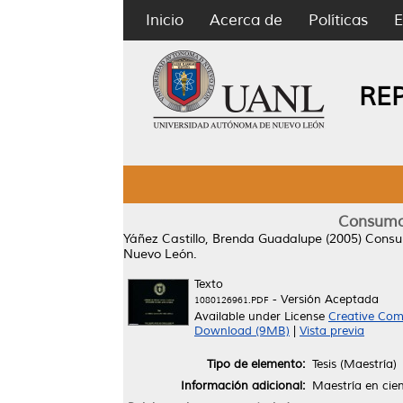
Inicio
Acerca de
Políticas
E
RE
Consumo d
Yáñez Castillo, Brenda Guadalupe
(2005)
Consum
Nuevo León.
Texto
- Versión Aceptada
1080126961.PDF
Available under License
Creative Com
Download (9MB)
|
Vista previa
Tipo de elemento:
Tesis (Maestría)
Información adicional:
Maestría en cie