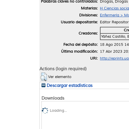
Palabras claves no controlados:
Drogas, Drogas 
Materias:
H Ciencias socia
Divisiones:
Enfermería > Ma
Usuario depositante:
Editor Repositor
Cr
Creadores:
Yáñez Castillo
Fecha del depósito:
18 Ago 2015 14
Última modificación:
17 Abr 2023 20
URI:
http://eprints.u
Actions (login required)
Ver elemento
Descargar estadísticas
Downloads
Loading...