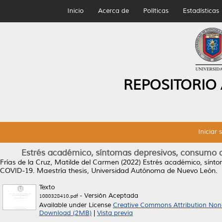
Inicio
Acerca de
Políticas
Estadísticas
REPOSITORIO
Iniciar 
Estrés académico, síntomas depresivos, consumo d
Frías de la Cruz, Matilde del Carmen
(2022)
Estrés académico, sínto
COVID-19.
Maestría thesis, Universidad Autónoma de Nuevo León.
Texto
- Versión Aceptada
1080328410.pdf
Available under License
Creative Commons Attribution Non
Download (2MB)
|
Vista previa