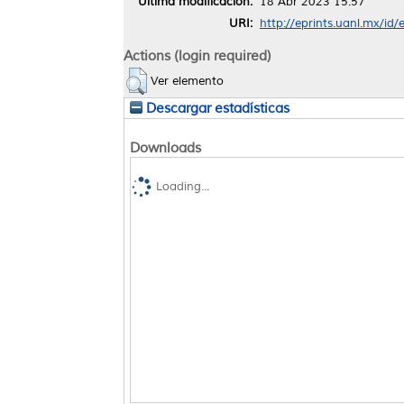
Última modificación:
18 Abr 2023 15:57
URI:
http://eprints.uanl.mx/id
Actions (login required)
Ver elemento
Descargar estadísticas
Downloads
Loading...