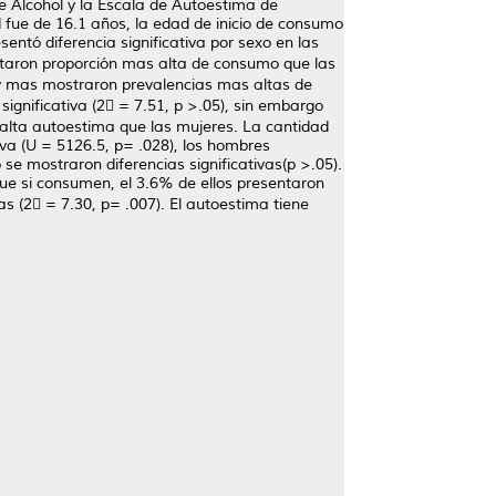
e Alcohol y la Escala de Autoestima de
 fue de 16.1 años, la edad de inicio de consumo
entó diferencia significativa por sexo en las
entaron proporción mas alta de consumo que las
s y mas mostraron prevalencias mas altas de
ignificativa (2 = 7.51, p >.05), sin embargo
s alta autoestima que las mujeres. La cantidad
iva (U = 5126.5, p= .028), los hombres
se mostraron diferencias significativas(p >.05).
ue si consumen, el 3.6% de ellos presentaron
as (2 = 7.30, p= .007). El autoestima tiene