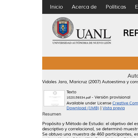
Inicio
Acerca de
Políticas
E
RE
Auto
Vidales Jara, Maricruz
(2007)
Autoestima y cons
Texto
- Versión provisional
1020159334.pdf
Available under License
Creative Com
Download (1MB)
|
Vista previa
Resumen
Propósito y Método de Estudio: el objetivo del e
descriptivo y correlacional, se determinó muestr
Se obtuvo una muestra de 460 participantes, es