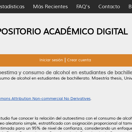
stadísticas
Más Recientes
FAQ's
Contacto
B
POSITORIO ACADÉMICO DIGITAL
Iniciar sesión
Crear cuenta
estima y consumo de alcohol en estudiantes de bachill
umo de alcohol en estudiantes de bachillerato.
Maestría thesis, Un
mons Attribution Non-commercial No Derivatives
.
studio fue conocer la relación del autoestima con el consumo de alcoh
eo aleatorio simple, estratificado con asignación proporcional al tama
timada para un 95% de nivel de confianza, considerando un enfoque c