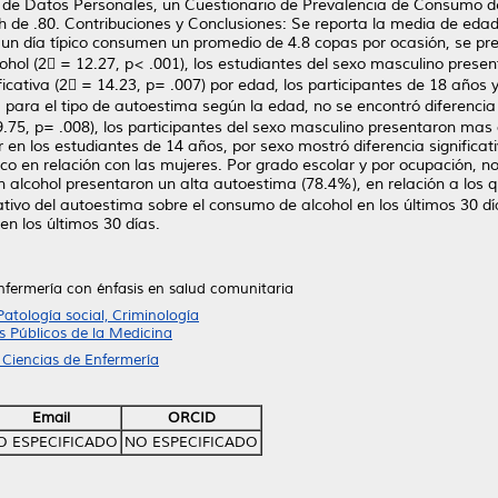
a de Datos Personales, un Cuestionario de Prevalencia de Consumo d
 de .80. Contribuciones y Conclusiones: Se reporta la media de edad
 un día típico consumen un promedio de 4.8 copas por ocasión, se pres
hol (2 = 12.27, p< .001), los estudiantes del sexo masculino pres
ficativa (2 = 14.23, p= .007) por edad, los participantes de 18 año
para el tipo de autoestima según la edad, no se encontró diferencia s
= 9.75, p= .008), los participantes del sexo masculino presentaron ma
en los estudiantes de 14 años, por sexo mostró diferencia significat
 en relación con las mujeres. Por grado escolar y por ocupación, no 
alcohol presentaron un alta autoestima (78.4%), en relación a los q
cativo del autoestima sobre el consumo de alcohol en los últimos 30 dí
n los últimos 30 días.
nfermería con énfasis en salud comunitaria
Patología social, Criminología
 Públicos de la Medicina
 Ciencias de Enfermería
Email
ORCID
O ESPECIFICADO
NO ESPECIFICADO