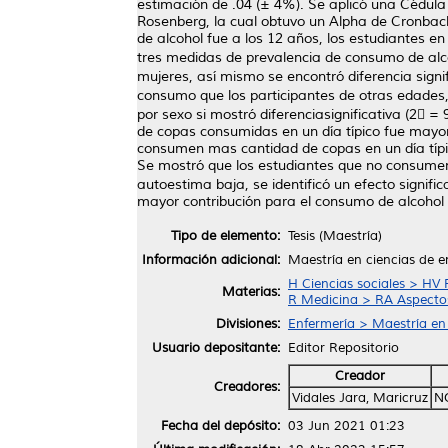
estimación de .04 (± 4%). Se aplicó una Cédul
Rosenberg, la cual obtuvo un Alpha de Cronbach
de alcohol fue a los 12 años, los estudiantes en
tres medidas de prevalencia de consumo de alco
mujeres, así mismo se encontró diferencia signi
consumo que los participantes de otras edades, 
por sexo si mostró diferenciasignificativa (2 
de copas consumidas en un día típico fue mayor 
consumen mas cantidad de copas en un día típico
Se mostró que los estudiantes que no consumen 
autoestima baja, se identificó un efecto signifi
mayor contribución para el consumo de alcohol e
Tipo de elemento:
Tesis (Maestría)
Información adicional:
Maestría en ciencias de e
H Ciencias sociales > HV 
Materias:
R Medicina > RA Aspectos
Divisiones:
Enfermería > Maestría en
Usuario depositante:
Editor Repositorio
Creador
Creadores:
Vidales Jara, Maricruz
N
Fecha del depósito:
03 Jun 2021 01:23