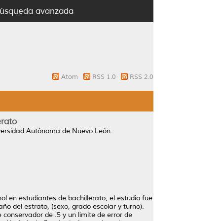
úsqueda avanzada
Atom
RSS 1.0
RSS 2.0
erato
iversidad Autónoma de Nuevo León.
ol en estudiantes de bachillerato, el estudio fue
ño del estrato, (sexo, grado escolar y turno).
onservador de .5 y un limite de error de