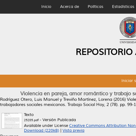
Inicio
Acerca de
Políticas
Estadísticas
REPOSITORIO
Iniciar 
Violencia en pareja, amor romántico y trabajo s
Rodríguez Otero, Luis Manuel
y
Treviño Martínez, Lorena
(2016)
Viol
trabajadores sociales mexicanos.
Trabajo Social Hoy, 2 (78). pp. 99
Texto
- Versión Publicada
25285.pdf
Available under License
Creative Commons Attribution Non
Download (220kB)
|
Vista previa