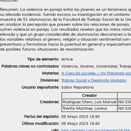
Resumen
Resumen: La violencia en pareja entre los jóvenes es un fenómeno q
su elevada incidencia. Siendo escasa su investigación en el contexto
muestra de 51 alumnos/as de la Facultad de Trabajo Social de la Un
en analizar la percepción que poseen sobre las relaciones de pareja, 
sufren violencia en pareja. Los resultados revelan que los mitos romá
elevada y que un grupo considerable de alumnos/as desconocen o ti
las variables relativas al género, religión y situación sentimental 
preventivas y formativas hacia la juventud en general y especialmen
de posibles futuras situaciones de revictimización.
Tipo de elemento:
Article
Palabras claves no controlados:
Violencia, Jóvenes, Universidad, Traba
Materias:
H Ciencias sociales > HV Patología soc
Divisiones:
Trabajo Social y Desarrollo Humano
Usuario depositante:
Editor Repositorio
Creador
Creadores:
Rodríguez Otero, Luis Manuel
NO ES
Treviño Martínez, Lorena
NO ES
Fecha del depósito:
08 Mayo 2023 18:40
Última modificación:
08 Mayo 2023 18:40
URI:
http://eprints.uanl.mx/id/eprint/25285