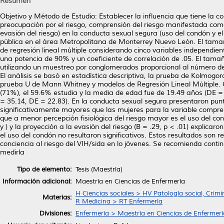
Resumen
Objetivo y Método de Estudio: Establecer la influencia que tiene la con
preocupación por el riesgo, comprensión del riesgo manifestada com
evasión del riesgo) en la conducta sexual segura (uso del condón y e
pública en el área Metropolitana de Monterrey Nuevo León. El tama
de regresión lineal múltiple considerando cinco variables independient
una potencia de 90% y un coeficiente de correlación de .05. El tama
utilizando un muestreo por conglomerados proporcional al número de 
El análisis se basó en estadística descriptiva, la prueba de Kolmogor
prueba U de Mann Whitney y modelos de Regresión Lineal Múltiple. 
(71%), el 59.6% estudia y la media de edad fue de 19.49 años (DE = 1
= 35.14, DE = 22.83). En la conducta sexual segura presentaron pun
significativamente mayores que las mujeres para la variable compren
que a menor percepción fisiológica del riesgo mayor es el uso del condó
y ) y la proyección a la evasión del riesgo (B = .29, p < .01) explicar
el uso del condón no resultaron significativos. Estos resultados son
conciencia al riesgo del VIH/sida en lo jóvenes. Se recomienda conti
medirla
Tipo de elemento:
Tesis (Maestría)
Información adicional:
Maestría en Ciencias de Enfermería
H Ciencias sociales > HV Patología social, Crimi
Materias:
R Medicina > RT Enfermería
Divisiones:
Enfermería > Maestría en Ciencias de Enfermerí