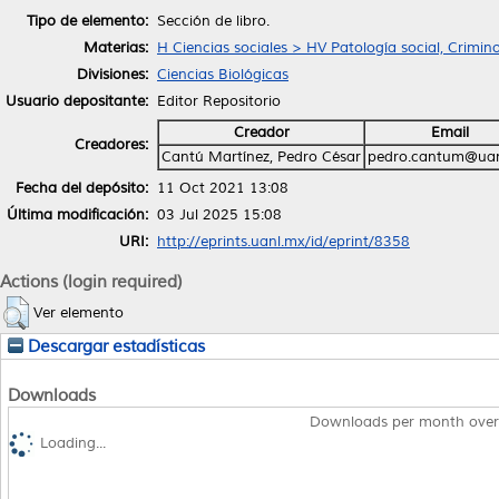
Tipo de elemento:
Sección de libro.
Materias:
H Ciencias sociales > HV Patología social, Crimin
Divisiones:
Ciencias Biológicas
Usuario depositante:
Editor Repositorio
Creador
Email
Creadores:
Cantú Martínez, Pedro César
pedro.cantum@ua
Fecha del depósito:
11 Oct 2021 13:08
Última modificación:
03 Jul 2025 15:08
URI:
http://eprints.uanl.mx/id/eprint/8358
Actions (login required)
Ver elemento
Descargar estadísticas
Downloads
Downloads per month over
Loading...