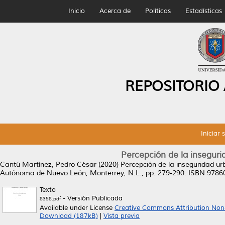
Inicio
Acerca de
Políticas
Estadísticas
REPOSITORIO
Iniciar 
Percepción de la inseguri
Cantú Martínez, Pedro César
(2020)
Percepción de la inseguridad ur
Autónoma de Nuevo León, Monterrey, N.L., pp. 279-290. ISBN 978
Texto
- Versión Publicada
8358.pdf
Available under License
Creative Commons Attribution Non
Download (187kB)
|
Vista previa