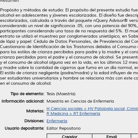
Resumen
Propósito y métodos de estudio: El propósito del presente estudio fue
alcohol en adolescentes y jóvenes escolarizados. El diseño fue descr
escolarizados, calculada a través del paquete nQuery Advisor® versi
considerando un nivel de significancia .05, con una potencia del 90
participantes considerando una tasa de no respuesta del 5%. El mues
estrato se utilizó el muestreo por conglomerados unietápico, en Sab
de lápiz y papel: Cédula de Datos Personales, de Prevalencia del Con
Cuestionario de Identificación de los Trastornos debidos al Consumo d
para los estilos de crianza percibidos para padre y la madre y el con
crianza percibidos para el padre y el consumo de alcohol. Se presenta
y el consumo de alcohol alguna vez en la vida, en los últimos 12 mese
y madre sobre la cantidad de cigarros que fuma en un día normal, en
El estilo de crianza negligente (padre/madre) y la edad influyen de m
ser estudiantes universitarios y hombre se relaciona más con este c
en el consumo de alcohol.
Tipo de elemento:
Tesis (Maestría)
Información adicional:
Maestría en Ciencias de Enfermería
H Ciencias sociales > HV Patología social, Crimi
Materias:
R Medicina > RT Enfermería
Divisiones:
Enfermería
Usuario depositante:
Editor Repositorio
Creador
Email