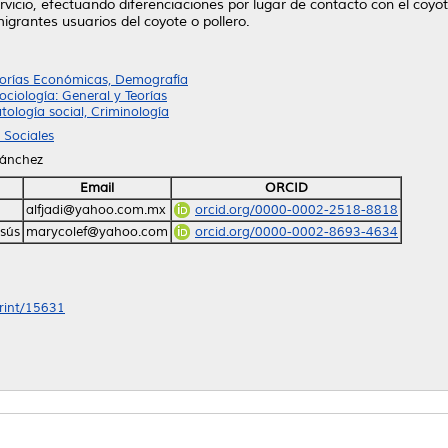
icio, efectuando diferenciaciones por lugar de contacto con el coyote
migrantes usuarios del coyote o pollero.
eorías Económicas, Demografía
ciología: General y Teorías
tología social, Criminología
 Sociales
Sánchez
Email
ORCID
alfjadi@yahoo.com.mx
orcid.org/0000-0002-2518-8818
esús
marycolef@yahoo.com
orcid.org/0000-0002-8693-4634
print/15631