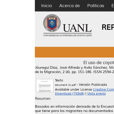
Inicio
Acerca de
Políticas
E
RE
El uso de coyo
Jáuregui Díaz, José Alfredo
y
Avila Sánchez, Ma
de la Migración, 2 (4). pp. 151-186. ISSN 2594-
Texto
- Versión Publicada
document (1).pdf
Available under License
Creative Com
Download (758kB)
|
Vista previa
Resumen
Basados en información derivada de la Encuest
que tiene para los migrantes no documentados el