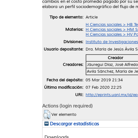
cambios en el costo promedio pagado por su serv
elabora un perfil sociodemográfico del flujo de 
Tipo de elemento:
Article
H Ciencias sociales > HB T
Materias:
H Ciencias sociales > HM So
H Ciencias sociales > HV Pa
Divisiones:
Instituto de Investigaciones
Usuario depositante:
Dra. María de Jesús Ávila 
Creador
Creadores:
Jáuregui Díaz, José Alfredo
Avila Sánchez, María de J
Fecha del depósito:
05 Mar 2019 21:34
Última modificación:
07 Feb 2020 22:25
URI:
http://eprints.uanl.mx/id/e
Actions (login required)
Ver elemento
Descargar estadísticas
Downloads