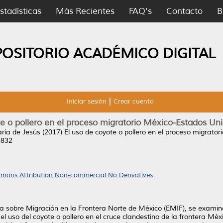
stadísticas
Más Recientes
FAQ's
Contacto
B
POSITORIO ACADÉMICO DIGITAL
Iniciar sesión
Crear cuenta
te o pollero en el proceso migratorio México-Estados Un
ría de Jesús
(2017)
El uso de coyote o pollero en el proceso migrato
2832
mons Attribution Non-commercial No Derivatives
.
a sobre Migración en la Frontera Norte de México (EMIF), se examina
 uso del coyote o pollero en el cruce clandestino de la frontera Méx