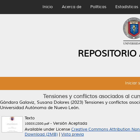
Inicio
Acerca de
Políticas
Estadísticas
REPOSITORIO
Iniciar 
Tensiones y conflictos asociados al c
Gándara Galaviz, Susana Dolores
(2023)
Tensiones y conflictos aso
Universidad Autónoma de Nuevo León.
Texto
- Versión Aceptada
1080312800.pdf
Available under License
Creative Commons Attribution Non
Download (2MB)
|
Vista previa