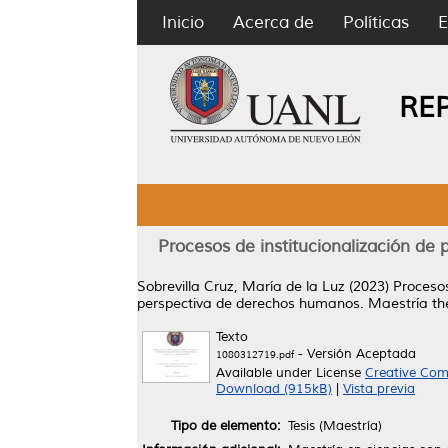
Inicio
Acerca de
Políticas
E
RE
Procesos de institucionalización de
Sobrevilla Cruz, María de la Luz
(2023)
Procesos
perspectiva de derechos humanos.
Maestría th
Texto
- Versión Aceptada
1080312719.pdf
Available under License
Creative Com
Download (915kB)
|
Vista previa
Tipo de elemento:
Tesis (Maestría)