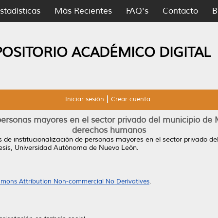
stadísticas
Más Recientes
FAQ's
Contacto
B
POSITORIO ACADÉMICO DIGITAL
Iniciar sesión
Crear cuenta
 personas mayores en el sector privado del municipio de
derechos humanos
 de institucionalización de personas mayores en el sector privado d
esis, Universidad Autónoma de Nuevo León.
mons Attribution Non-commercial No Derivatives
.