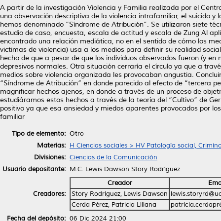
A partir de la investigación Violencia y Familia realizada por el Cent
una observación descriptiva de la violencia intrafamiliar, el suicido y
hemos denominado “Síndrome de Atribución”. Se utilizaron siete técni
estudio de caso, encuesta, escala de actitud y escala de Zung Al apl
encontrado una relación mediática, no en el sentido de cómo los medi
victimas de violencia) usa a los medios para definir su realidad socia
hecho de que a pesar de que los individuos observados fueron (y en m
depresivos normales. Otra situación cerraría el círculo ya que a travé
medios sobre violencia organizada les provocaban angustia. Conclu
“Síndrome de Atribución” en donde parecido al efecto de “tercera pe
magnificar hechos ajenos, en donde a través de un proceso de objetiv
estudiáramos estos hechos a través de la teoría del “Cultivo” de Ge
positivo ya que esa ansiedad y miedos aparentes provocados por los m
familiar
Tipo de elemento:
Otro
Materias:
H Ciencias sociales > HV Patología social, Crimin
Divisiones:
Ciencias de la Comunicación
Usuario depositante:
M.C. Lewis Dawson Story Rodríguez
Creador
Ema
Creadores:
Story Rodríguez, Lewis Dawson
lewis.storyrd@u
Cerda Pérez, Patricia Liliana
patricia.cerdap
Fecha del depósito:
06 Dic 2024 21:00