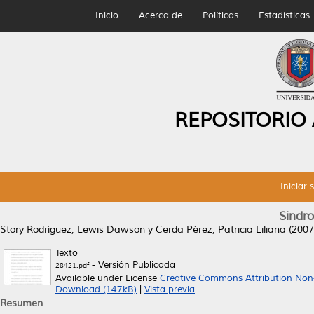
Inicio
Acerca de
Políticas
Estadísticas
REPOSITORIO
Iniciar 
Sindro
Story Rodríguez, Lewis Dawson
y
Cerda Pérez, Patricia Liliana
(2007
Texto
- Versión Publicada
28421.pdf
Available under License
Creative Commons Attribution Non
Download (147kB)
|
Vista previa
Resumen