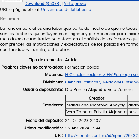
Download (350kB)
|
Vista previa
URL o página oficial:
Universidad de Ixtlahuaca
Resumen
La función policial es una labor que parte del hecho de que no todas
son los factores que influyen en el ingreso y permanencia para iniciar
metodología cuantitativa se enfoca en el análisis de los factores qu
comprender las motivaciones y expectativas de los policías en form
oportunidades, familia, entre otros.
Tipo de elemento:
Article
Palabras claves no controlados:
Formación policial
Materias:
H Ciencias sociales > HV Patología soc
Divisiones:
Ciencias Políticas y Relaciones Interna
Usuario depositante:
Dra Priscila Alejandra Vera Zamora
Creador
Creadores:
Mandujano Montoya, Anayely
anay
Vera Zamora, Priscila Alejandra
prisc
Fecha del depósito:
21 Dic 2023 22:07
Última modificación:
25 Abr 2024 19:46
URI:
http://eprints.uanl.mx/id/eprint/26432