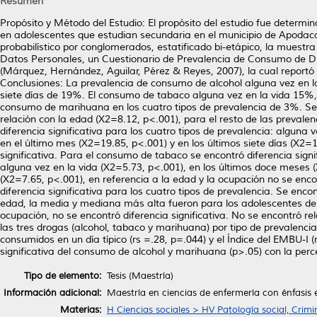
Resumen
Propósito y Método del Estudio: El propósito del estudio fue determi
en adolescentes que estudian secundaria en el municipio de Apodaca
probabilístico por conglomerados, estatificado bi-etápico, la muestr
Datos Personales, un Cuestionario de Prevalencia de Consumo de Dr
(Márquez, Hernández, Aguilar, Pérez & Reyes, 2007), la cual reportó
Conclusiones: La prevalencia de consumo de alcohol alguna vez en l
siete días de 19%. El consumo de tabaco alguna vez en la vida 15%, 
consumo de marihuana en los cuatro tipos de prevalencia de 3%. Se e
relación con la edad (X2=8.12, p<.001), para el resto de las prevalen
diferencia significativa para los cuatro tipos de prevalencia: alguna
en el último mes (X2=19.85, p<.001) y en los últimos siete días (X2=
significativa. Para el consumo de tabaco se encontró diferencia signif
alguna vez en la vida (X2=5.73, p<.001), en los últimos doce meses (
(X2=7.65, p<.001), en referencia a la edad y la ocupación no se enc
diferencia significativa para los cuatro tipos de prevalencia. Se encon
edad, la media y mediana más alta fueron para los adolescentes de 
ocupación, no se encontró diferencia significativa. No se encontró re
las tres drogas (alcohol, tabaco y marihuana) por tipo de prevalencia.
consumidos en un día típico (rs =.28, p=.044) y el Índice del EMBU-I (r
significativa del consumo de alcohol y marihuana (p>.05) con la perc
Tipo de elemento:
Tesis (Maestría)
Información adicional:
Maestría en ciencias de enfermería con énfasis
Materias:
H Ciencias sociales > HV Patología social, Crimi