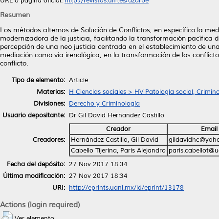
URL o página oficial:
http://revistas.um.es/azarbe
Resumen
Los métodos alternos de Solución de Conflictos, en específico la m
modernizadora de la justicia, facilitando la transformación pacífica
percepción de una neo justicia centrada en el establecimiento de una 
mediación como vía irenológica, en la transformación de los conflictos
conflicto.
Tipo de elemento:
Article
Materias:
H Ciencias sociales > HV Patología social, Crimin
Divisiones:
Derecho y Criminología
Usuario depositante:
Dr Gil David Hernandez Castillo
Creador
Email
Creadores:
Hernández Castillo, Gil David
gildavidhc@yah
Cabello Tijerina, Paris Alejandro
paris.cabellot@
Fecha del depósito:
27 Nov 2017 18:34
Última modificación:
27 Nov 2017 18:34
URI:
http://eprints.uanl.mx/id/eprint/13178
Actions (login required)
Ver elemento