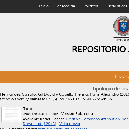
Inicio
Acerca de
Políticas
Estadísticas
REPOSITORIO
Iniciar 
Tipologia de los
Hernández Castillo, Gil David
y
Cabello Tijerina, Paris Alejandro
(201
trabajo social y bienestar, 5 (5). pp. 97-103. ISSN 2255-4955
Texto
- Versión Publicada
266001-952031-1-PB.pdf
Available under License
Creative Commons Attribution Non
Download (129kB)
|
Vista previa