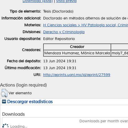
Download (4MB)
|
Vista previa
Tipo de elemento:
Tesis (Doctorado)
Información adicional:
Doctorado en métodos alternos de solución de c
Materias:
H Ciencias sociales > HV Patología social, Crimi
Divisiones:
Derecho y Criminología
Usuario depositante:
Editor Repositorio
Creador
Creadores:
Mendoza Humanez, Mónica Marcela
moly7_6
Fecha del depósito:
13 Jun 2024 19:31
Última modificación:
13 Jun 2024 19:31
URI:
http://eprints.uanl.mx/id/eprint/27599
Actions (login required)
Ver elemento
Descargar estadísticas
Downloads
Downloads per month over
Loading...