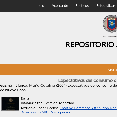
Inicio
Acerca de
Políticas
Estadísticas
REPOSITORIO
Iniciar 
Expectativas del consumo d
Guzmán Blanco, María Catalina
(2004)
Expectativas del consumo de
de Nuevo León.
Texto
- Versión Aceptada
1020149413.PDF
Available under License
Creative Commons Attribution Non
Download (7MB)
|
Vista previa