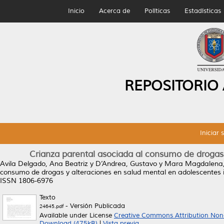
Inicio
Acerca de
Políticas
Estadísticas
REPOSITORIO
Iniciar 
Crianza parental asociada al consumo de drogas 
Avila Delgado, Ana Beatriz
y
D’Andrea, Gustavo
y
Mara Magdalena,
consumo de drogas y alteraciones en salud mental en adolescentes i
ISSN 1806-6976
Texto
- Versión Publicada
24645.pdf
Available under License
Creative Commons Attribution Non
Download (475kB)
|
Vista previa