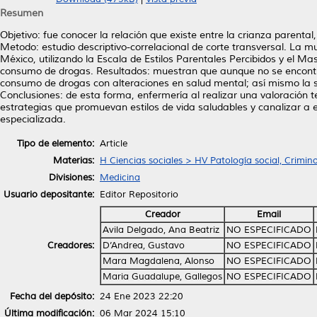
Resumen
Objetivo: fue conocer la relación que existe entre la crianza parent
Metodo: estudio descriptivo-correlacional de corte transversal. La 
México, utilizando la Escala de Estilos Parentales Percibidos y el 
consumo de drogas. Resultados: muestran que aunque no se encontró 
consumo de drogas con alteraciones en salud mental; así mismo la su
Conclusiones: de esta forma, enfermería al realizar una valoración t
estrategias que promuevan estilos de vida saludables y canalizar a
especializada.
Tipo de elemento:
Article
Materias:
H Ciencias sociales > HV Patología social, Crimin
Divisiones:
Medicina
Usuario depositante:
Editor Repositorio
Creador
Email
Avila Delgado, Ana Beatriz
NO ESPECIFICADO
Creadores:
D’Andrea, Gustavo
NO ESPECIFICADO
Mara Magdalena, Alonso
NO ESPECIFICADO
Maria Guadalupe, Gallegos
NO ESPECIFICADO
Fecha del depósito:
24 Ene 2023 22:20
Última modificación:
06 Mar 2024 15:10