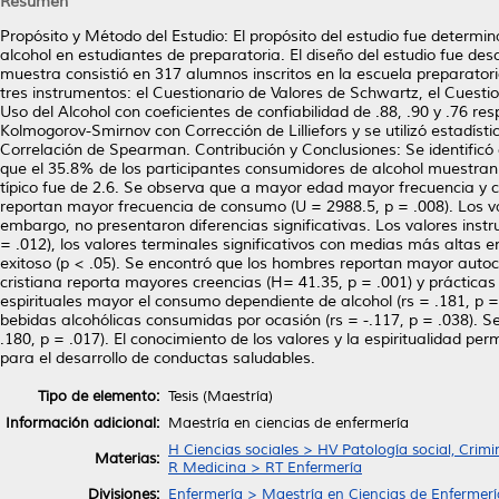
Resumen
Propósito y Método del Estudio: El propósito del estudio fue determina
alcohol en estudiantes de preparatoria. El diseño del estudio fue descr
muestra consistió en 317 alumnos inscritos en la escuela preparator
tres instrumentos: el Cuestionario de Valores de Schwartz, el Cuestion
Uso del Alcohol con coeficientes de confiabilidad de .88, .90 y .76 r
Kolmogorov-Smirnov con Corrección de Lilliefors y se utilizó estadís
Correlación de Spearman. Contribución y Conclusiones: Se identificó
que el 35.8% de los participantes consumidores de alcohol muestra
típico fue de 2.6. Se observa que a mayor edad mayor frecuencia y 
reportan mayor frecuencia de consumo (U = 2988.5, p = .008). Los va
embargo, no presentaron diferencias significativas. Los valores instr
= .012), los valores terminales significativos con medias más altas e
exitoso (p < .05). Se encontró que los hombres reportan mayor autocon
cristiana reporta mayores creencias (H= 41.35, p = .001) y prácticas
espirituales mayor el consumo dependiente de alcohol (rs = .181, p =
bebidas alcohólicas consumidas por ocasión (rs = -.117, p = .038). 
.180, p = .017). El conocimiento de los valores y la espiritualidad pe
para el desarrollo de conductas saludables.
Tipo de elemento:
Tesis (Maestría)
Información adicional:
Maestría en ciencias de enfermería
H Ciencias sociales > HV Patología social, Crimi
Materias:
R Medicina > RT Enfermería
Divisiones:
Enfermería > Maestría en Ciencias de Enfermerí