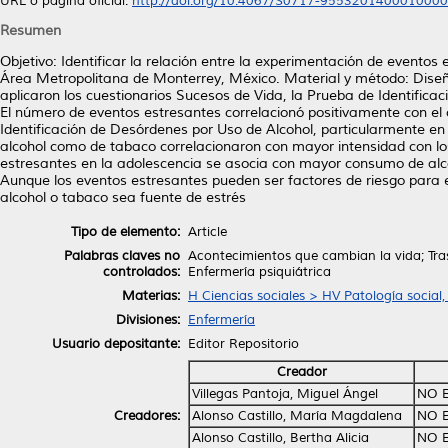
URL o página oficial:
http://doi.org/10.4067/S0717-955320140001000
Resumen
Objetivo: Identificar la relación entre la experimentación de evento
Área Metropolitana de Monterrey, México. Material y método: Diseño 
aplicaron los cuestionarios Sucesos de Vida, la Prueba de Identific
El número de eventos estresantes correlacionó positivamente con el 
Identificación de Desórdenes por Uso de Alcohol, particularmente e
alcohol como de tabaco correlacionaron con mayor intensidad con lo
estresantes en la adolescencia se asocia con mayor consumo de alc
Aunque los eventos estresantes pueden ser factores de riesgo para 
alcohol o tabaco sea fuente de estrés
Tipo de elemento:
Article
Palabras claves no
Acontecimientos que cambian la vida; Tra
controlados:
Enfermería psiquiátrica
Materias:
H Ciencias sociales > HV Patología social,
Divisiones:
Enfermería
Usuario depositante:
Editor Repositorio
Creador
Villegas Pantoja, Miguel Ángel
NO 
Creadores:
Alonso Castillo, María Magdalena
NO 
Alonso Castillo, Bertha Alicia
NO 