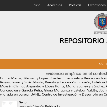
Inicio
Acerca de
Políticas
Estadísticas
REPOSITORIO
Iniciar 
Evidencia empírica en el context
Garcia Meraz, Melissa
y
López Rosales, Fuensanta
y
Benavides Torr
Rayas, Javier
y
Solís Murillo, Brenda
y
Esquivel‑Santoveña, Esteban 
Moysén Chimal, Alejandra
y
López Parra, María Sughey
y
Sánchez 
Concepción
y
Gurrola Peña, Gloria Margarita
y
Esteban Valdés, Juan
y la vida en pareja.
UANL. Centro de Investigación y Desarrollo en C
Texto
- Versión Publicada
29480.pdf