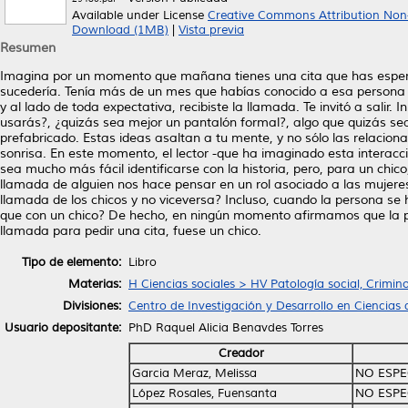
Available under License
Creative Commons Attribution Non
Download (1MB)
|
Vista previa
Resumen
Imagina por un momento que mañana tienes una cita que has esper
sucedería. Tenía más de un mes que habías conocido a esa persona y 
y al lado de toda expectativa, recibiste la llamada. Te invitó a salir
usarás?, ¿quizás sea mejor un pantalón formal?, algo que quizás s
prefabricado. Estas ideas asaltan a tu mente, y no sólo las relaci
sonrisa. En este momento, el lector -que ha imaginado esta interacc
sea mucho más fácil identificarse con la historia, pero, para un chico
llamada de alguien nos hace pensar en un rol asociado a las mujeres
llamada de los chicos y no viceversa? Incluso, cuando la persona se
que con un chico? De hecho, en ningún momento afirmamos que la per
llamada para pedir una cita, fuese un chico.
Tipo de elemento:
Libro
Materias:
H Ciencias sociales > HV Patología social, Crimin
Divisiones:
Centro de Investigación y Desarrollo en Ciencias 
Usuario depositante:
PhD Raquel Alicia Benavdes Torres
Creador
Garcia Meraz, Melissa
NO ESPE
López Rosales, Fuensanta
NO ESPE