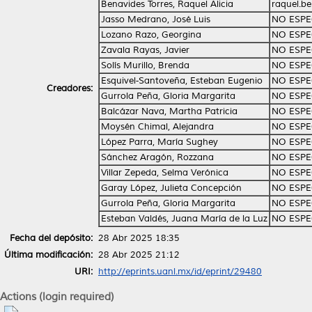
Benavides Torres, Raquel Alicia
raquel.b
Jasso Medrano, José Luis
NO ESPE
Lozano Razo, Georgina
NO ESPE
Zavala Rayas, Javier
NO ESPE
Solís Murillo, Brenda
NO ESPE
Esquivel‑Santoveña, Esteban Eugenio
NO ESPE
Creadores:
Gurrola Peña, Gloria Margarita
NO ESPE
Balcázar Nava, Martha Patricia
NO ESPE
Moysén Chimal, Alejandra
NO ESPE
López Parra, María Sughey
NO ESPE
Sánchez Aragón, Rozzana
NO ESPE
Villar Zepeda, Selma Verónica
NO ESPE
Garay López, Julieta Concepción
NO ESPE
Gurrola Peña, Gloria Margarita
NO ESPE
Esteban Valdés, Juana María de la Luz
NO ESPE
Fecha del depósito:
28 Abr 2025 18:35
Última modificación:
28 Abr 2025 21:12
URI:
http://eprints.uanl.mx/id/eprint/29480
Actions (login required)