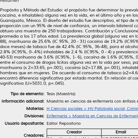
Resumen
Propósito y Método del Estudio: el propósito fue determinar la preval
cocaína, e inhalables) alguna vez en la vida, en el último año y en l
Guanajuato, México. El diseño del estudio fue descriptivo, el tipo de
proporción con un 95% de nivel de confianza, un intervalo bilateral 
obtuvo una muestra de 250 trabajadores. Contribución y Conclusione
promedio a los 17 años edad. La prevalencia global (alguna vez en l
88), marihuana de 25.6% (IC 95%, 20 - 31) cocaína de 19.2% (IC95%, 
doce meses) de tabaco fue de 42.4% (IC 95%, 36-48), para el alcoho
2.8% (IC95%, 0-.4%) inhalables de 2.4 % (IC95%, 0 - 4) y prevalenc
40-53) marihuana de 3.6% (IC95%, 1- 6), cocaína de 1.6% (IC95%, 0-3
entre el consumo de drogas lícitas alguna vez en la vida por sexo, pa
marihuana (x 2=33.65, p=.001), cocaína (x2=17.88, p=.001), inhalabl
hombres que en mujeres. De acuerdo al consumo de tabaco (x2=4.64
encontró diferencia significativa por estado marital. En relación al
significativa (U=5031.0, p=.045).
Tipo de elemento:
Tesis (Maestría)
Información adicional:
Maestría en ciencias de enfermería con énfasis
Materias:
H Ciencias sociales > HV Patología social, Crimi
Divisiones:
Enfermería > Maestría en Ciencias de Enfermerí
Usuario depositante:
Editor Repositorio
Creador
Email
Creadores: