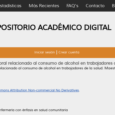
stadísticas
Más Recientes
FAQ's
Contacto
B
POSITORIO ACADÉMICO DIGITAL
Iniciar sesión
Crear cuenta
oral relacionado al consumo de alcohol en trabajadores 
relacionado al consumo de alcohol en trabajadores de la salud.
Maestr
mons Attribution Non-commercial No Derivatives
.
nfermería con énfasis en salud comunitaria