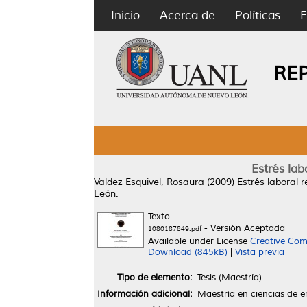
Inicio
Acerca de
Políticas
E
RE
Estrés lab
Valdez Esquivel, Rosaura
(2009)
Estrés laboral 
León.
Texto
- Versión Aceptada
1080187849.pdf
Available under License
Creative Com
Download (845kB)
|
Vista previa
Tipo de elemento:
Tesis (Maestría)
Información adicional:
Maestría en ciencias de e