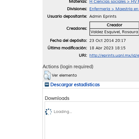
Materias:
H Ciencias sociales > HV 
Divisiones:
Enfermería > Maestría en
Usuario depositante:
Admin Eprints
Creador
Creadores:
Valdez Esquivel, Rosaura
Fecha del depósito:
23 Oct 2014 20:17
Última modificación:
18 Abr 2023 18:15
URI:
http://eprints.uanl.mx/id/
Actions (login required)
Ver elemento
Descargar estadísticas
Downloads
Loading...