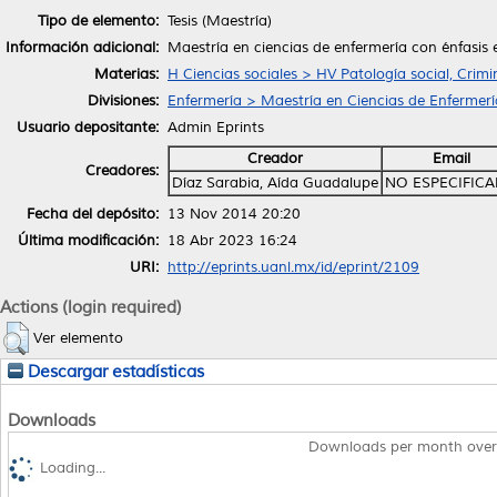
Tipo de elemento:
Tesis (Maestría)
Información adicional:
Maestría en ciencias de enfermería con énfasis
Materias:
H Ciencias sociales > HV Patología social, Crimi
Divisiones:
Enfermería > Maestría en Ciencias de Enfermerí
Usuario depositante:
Admin Eprints
Creador
Email
Creadores:
Díaz Sarabia, Aída Guadalupe
NO ESPECIFIC
Fecha del depósito:
13 Nov 2014 20:20
Última modificación:
18 Abr 2023 16:24
URI:
http://eprints.uanl.mx/id/eprint/2109
Actions (login required)
Ver elemento
Descargar estadísticas
Downloads
Downloads per month over
Loading...