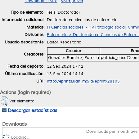
Download (1MB)
|
Vista previa
Tipo de elemento:
Tesis (Doctorado)
Información adicional:
Doctorado en ciencias de enfermería
Materias:
H Ciencias sociales > HV Patología social, Crimi
Divisiones:
Enfermería > Doctorado en Ciencias de Enferme
Usuario depositante:
Editor Repositorio
Creador
Ema
Creadores:
González Ramírez, Patricia
patricia_eneo@co
Fecha del depósito:
12 Sep 2024 17:42
Última modificación:
13 Sep 2024 14:14
URI:
http://eprints.uanl.mx/id/eprint/28105
Actions (login required)
Ver elemento
Descargar estadísticas
Downloads
Downloads per month over
Loading...