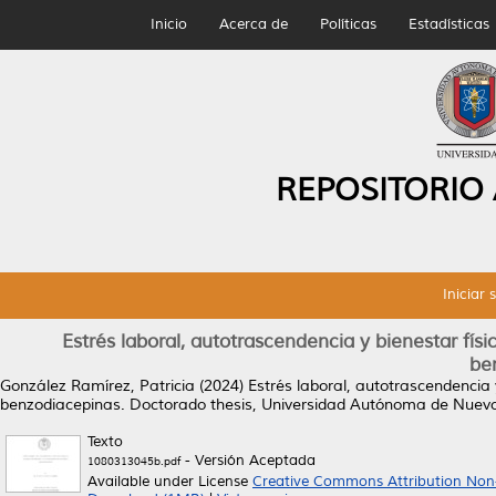
Inicio
Acerca de
Políticas
Estadísticas
REPOSITORIO
Iniciar 
Estrés laboral, autotrascendencia y bienestar fí
be
González Ramírez, Patricia
(2024)
Estrés laboral, autotrascendencia
benzodiacepinas.
Doctorado thesis, Universidad Autónoma de Nuev
Texto
- Versión Aceptada
1080313045b.pdf
Available under License
Creative Commons Attribution Non