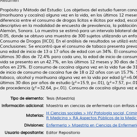
Resumen
Propósito y Método del Estudio: Los objetivos del estudio fueron conoc
(marihuana y cocaína) alguna vez en la vida, en los últimos 12 mese
diferencia entre el consumo de drogas lícitas e ilícitas por edad, esc
descriptivo en la modalidad de encuesta de prevalencia, la població
Alemán, Sonora. La muestra se estimó para un intervalo bilateral de
0.05, donde se obtuvo una muestra de 300 sujetos utilizando un enfoq
Consumo de Drogas [IICD]. En el análisis de resultados se utilizó esta
Conclusiones: Se encontró que el consumo de tabaco presenta preval
una edad de inicio de 13 a 17 años de edad con un 34%. El consumo d
últimos 30 días de 72.4% para cada uno, la edad de inicio de cons
vida se presento en un 42.7%, en los últimos 12 meses y 30 días de
años en 23%. El consumo de cocaína alguna vez en la vida fue de 31
de inicio de consumo de cocaína fue de 18 a 22 años con un 15.7%. 
tabaco, alcohol y marihuana alguna vez en la vida por edad (χ²=6.06
últimos 30 días por años de estudio (χ²=15.9, p<.01), (χ²=7.57, p<.0
de procedencia (χ²=32.64, p<.01). Consumo de cocaína alguna vez en
Tipo de elemento:
Tesis (Maestría)
Información adicional:
Maestría en ciencias de enfermería con énfasis
H Ciencias sociales > HV Patología social, Crimi
Materias:
R Medicina > RA Aspectos Públicos de la Medic
Divisiones:
Enfermería > Maestría en Ciencias de Enfermerí
Usuario depositante:
Editor Repositorio