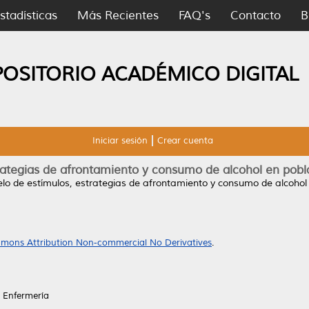
stadísticas
Más Recientes
FAQ's
Contacto
B
POSITORIO ACADÉMICO DIGITAL
Iniciar sesión
Crear cuenta
rategias de afrontamiento y consumo de alcohol en pobl
o de estímulos, estrategias de afrontamiento y consumo de alcohol 
mons Attribution Non-commercial No Derivatives
.
 Enfermería