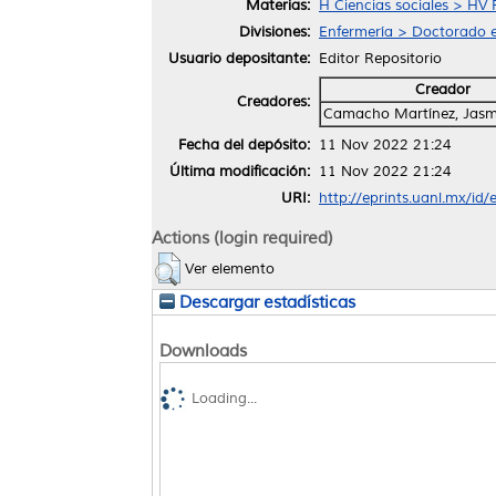
Materias:
H Ciencias sociales > HV 
Divisiones:
Enfermería > Doctorado e
Usuario depositante:
Editor Repositorio
Creador
Creadores:
Camacho Martínez, Jasm
Fecha del depósito:
11 Nov 2022 21:24
Última modificación:
11 Nov 2022 21:24
URI:
http://eprints.uanl.mx/id
Actions (login required)
Ver elemento
Descargar estadísticas
Downloads
Loading...