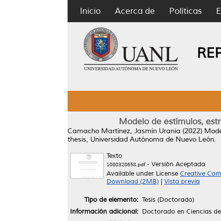
Inicio
Acerca de
Políticas
E
RE
Modelo de estímulos, est
Camacho Martínez, Jasmín Urania
(2022)
Model
thesis, Universidad Autónoma de Nuevo León.
Texto
- Versión Aceptada
1080328658.pdf
Available under License
Creative Com
Download (2MB)
|
Vista previa
Tipo de elemento:
Tesis (Doctorado)
Información adicional:
Doctorado en Ciencias de