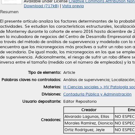
Available under License
Creative Commons Attribution Non
Download (717kB)
|
Vista previa
Resumen
El presente artículo analiza los factores determinantes de la probab
actividades. Se estudian las características estructurales, localiza
de Monterrey durante la cohorte de enero 2016 hasta diciembre de 20
en la incubadora de negocios del Centro de Desarrollo Empresarial
a través del método de análisis de supervivencia y modelada con la r
encuentra que los micronegocios más proclives a sufrir un robo son a
de vecindario. De igual modo, los micronegocios en los que se emp
de supervivencia. Adicionalmente, el riesgo de sufrir un robo difie
inversa entre el tamaño (medido con el número de empleados) y la t
Tipo de elemento:
Article
Palabras claves no controlados:
Análisis de supervivencia; Localizació
Materias:
H Ciencias sociales > HV Patología soc
Divisiones:
Contaduría Pública y Administración
Usuario depositante:
Editor Repositorio
Creador
Ema
Alvarado Lagunas, Elías
NO ESPEC
Creadores:
Morales Ramírez, Dionicio
NO ESPEC
Ortiz Rodríguez, Jeyle
NO ESPEC