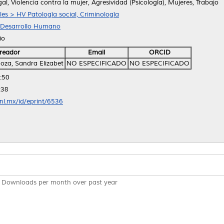
al, Violencia contra la mujer, Agresividad (Psicología), Mujeres, Trabajo
les > HV Patología social, Criminología
y Desarrollo Humano
io
reador
Email
ORCID
oza, Sandra Elizabet
NO ESPECIFICADO
NO ESPECIFICADO
:50
:38
anl.mx/id/eprint/6536
Downloads per month over past year