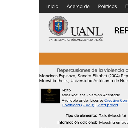
Inicio
Acerca de
Políticas
E
RE
Repercusiones de la violencia 
Mancinas Espinoza, Sandra Elizabet
(2004)
Rep
Maestría thesis, Universidad Autónoma de Nue
Texto
- Versión Aceptada
1080114661.PDF
Available under License
Creative Com
Download (28MB)
|
Vista previa
Tipo de elemento:
Tesis (Maestría)
Información adicional:
Maestría en trab