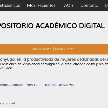
stadísticas
Más Recientes
FAQ's
Contacto
B
POSITORIO ACADÉMICO DIGITAL
Iniciar sesión
Crear cuenta
conyugal en la productividad de mujeres asalariadas de
ercusiones de la violencia conyugal en la productividad de mujeres 
vo León.
mons Attribution Non-commercial No Derivatives
.
ajo social