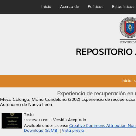
Inicio
Acerca de
Políticas
Estadísticas
REPOSITORIO
Iniciar 
Experiencia de recuperación en m
Meza Colunga, María Candelaria
(2002)
Experiencia de recuperación
Autónoma de Nuevo León.
Texto
- Versión Aceptada
1080124311.PDF
Available under License
Creative Commons Attribution Non
Download (55MB)
|
Vista previa